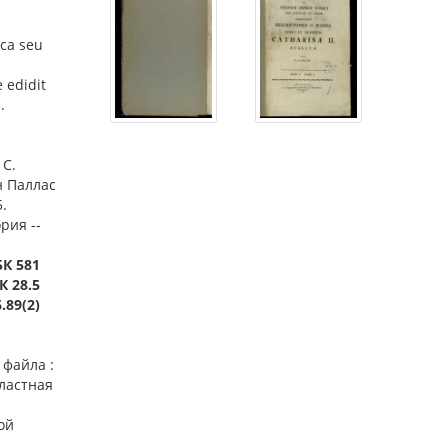
ca seu
e edidit
.
 С.
н Паллас
.
ория --
БК 581
К 28.5
.89(2)
 файла :
бластная
ой