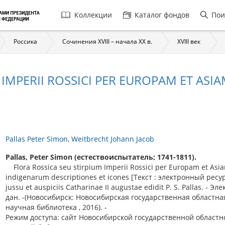
Главная
Коллекции
Каталог фондов
Пои
навигация
Россика
Сочинения XVIII – начала XX в.
XVIII век
 IMPERII ROSSICI PER EUROPAM ET AS
Pallas Peter Simon
Weitbrecht Johann Jacob
Pallas, Peter Simon (естествоиспытатель; 1741-1811).
Flora Rossica seu stirpium Imperii Rossici per Europam et Asi
indigenarum descriptiones et icones [Текст : электронный ресур
jussu et auspiciis Catharinae II augustae edidit P. S. Pallas. - Эл
дан. -(Новосибирск: Новосибирская государственная областна
научная библиотека , 2016). -
Режим доступа: сайт Новосибирской государственной областн