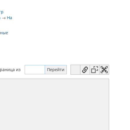
тр
а
→
На
дные
траница
из