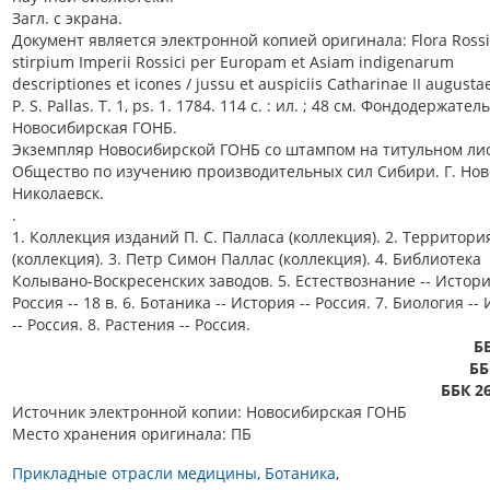
Загл. с экрана.
Документ является электронной копией оригинала: Flora Rossi
stirpium Imperii Rossici per Europam et Asiam indigenarum
descriptiones et icones / jussu et auspiciis Catharinae II augusta
P. S. Pallas. T. 1, ps. 1. 1784. 114 c. : ил. ; 48 см. Фондодержатель
Новосибирская ГОНБ.
Экземпляр Новосибирской ГОНБ со штампом на титульном лис
Общество по изучению производительных сил Сибири. Г. Нов
Николаевск.
.
1. Коллекция изданий П. С. Палласа (коллекция). 2. Территори
(коллекция). 3. Петр Симон Паллас (коллекция). 4. Библиотека
Колывано-Воскресенских заводов. 5. Естествознание -- Истори
Россия -- 18 в. 6. Ботаника -- История -- Россия. 7. Биология --
-- Россия. 8. Растения -- Россия.
Б
ББ
ББК 26
Источник электронной копии: Новосибирская ГОНБ
Место хранения оригинала: ПБ
Прикладные отрасли медицины
Ботаника