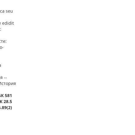
ca seu
e edidit
:
те:
о-
я
я --
 История
БК 581
К 28.5
.89(2)