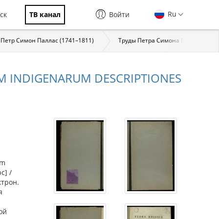
Ru
ск
ТВ канал
Войти
Петр Симон Паллас (1741–1811)
Труды Петра Симона Палласа
IAM INDIGENARUM DESCRIPTIONES
am
с] /
ектрон.
я
ой