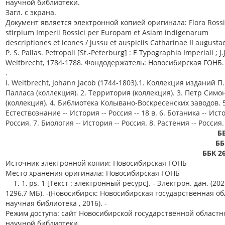
научной библиотеки.
Загл. с экрана.
Документ является электронной копией оригинала: Flora Rossi
stirpium Imperii Rossici per Europam et Asiam indigenarum
descriptiones et icones / jussu et auspiciis Catharinae II augusta
P. S. Pallas. Petropoli [St.-Peterburg] : E Typographia Imperiali ; J.J
Weitbrecht, 1784-1788. Фондодержатель: Новосибирская ГОНБ.
.
I. Weitbrecht, Johann Jacob (1744-1803).1. Коллекция изданий П.
Палласа (коллекция). 2. Территория (коллекция). 3. Петр Симо
(коллекция). 4. Библиотека Колывано-Воскресенских заводов. 5
Естествознание -- История -- Россия -- 18 в. 6. Ботаника -- Ист
Россия. 7. Биология -- История -- Россия. 8. Растения -- Россия.
Б
ББ
ББК 26
Источник электронной копии: Новосибирская ГОНБ
Место хранения оригинала: Новосибирская ГОНБ
T. 1, ps. 1 [Текст : электронный ресурс]. - Электрон. дан. (202
1296,7 МБ). -(Новосибирск: Новосибирская государственная о
научная библиотека , 2016). -
Режим доступа: сайт Новосибирской государственной областн
научной библиотеки.