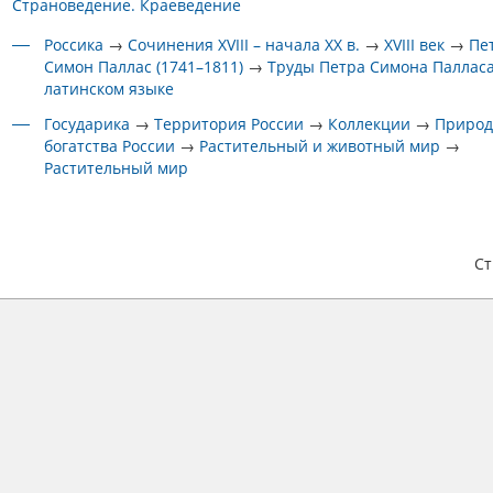
Страноведение. Краеведение
Россика
→
Сочинения XVIII – начала XX в.
→
XVIII век
→
Пе
Симон Паллас (1741–1811)
→
Труды Петра Симона Паллас
латинском языке
Государика
→
Территория России
→
Коллекции
→
Приро
богатства России
→
Растительный и животный мир
→
Растительный мир
С