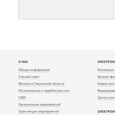
Карта
О НАС
ЭЛЕКТРОН
сайта
Общая информация
Коллекции
Ученый совет
Каталог фо
Филиал в Тюменской области
Новые пос
Региональная и зарубежная сеть
Формирован
СМИ
Центр ска
Организация мероприятий
Трансляции мероприятий
ЭЛЕКТРОН