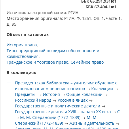
ББК 65.291.931ю1
ББК 67.404-1ю1
Источник электронной копии: РГИА
Место хранения оригинала: РГИА. Ф. 1251. Оп. 1, часть 1.
Д. 95.
Объект в каталогах
История права
Типы предприятий по видам собственности и
хозяйствования
Гражданское и торговое право. Семейное право
В коллекциях
Президентская библиотека – учителям: обучение с
использованием первоисточников
→
Коллекции
→
Предметы:
→
История
→
Общие коллекции
→
Российский народ
→
Россия в лицах
→
Государственные и политические деятели
→
Государственные деятели XVIII – начала XX века
→
С
→
М. М. Сперанский (1772–1839)
→
М. М.
Сперанский (1772–1839)
→
Жизнь и деятельность
→
Деятельность М. М. Сперанского в 1821–1839 гг. по