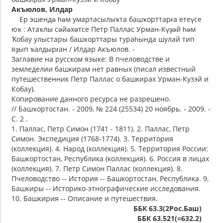
Акъюлов, Илдар
Ер эшендә һәм умартасылыҡта башҡорттарға етеүсе
юҡ : Атаҡлы сәйәхәтсе Петр Паллас Урман-Күҙәй һәм
Ҡобау улыстары башҡорттары тураһында шулай тип
яҙып ҡалдырған / Илдар Акъюлов. -
Заглавие на русском языке: В пчеловодстве и
земледелии башкирам нет равных (писал известный
путешественник Петр Паллас о башкирах Урман-Кузэй и
Кобау).
Копирование данного ресурса не разрешено.
// Башҡортостан. - 2009, № 224 (25534) 20 ноябрь. - 2009. -
С. 2 .
1. Паллас, Петр Симон (1741 - 1811). 2. Паллас, Петр
Симон. Экспедиция (1768-1774). 3. Территория
(коллекция). 4. Народ (коллекция). 5. Территория России:
Башкортостан, Республика (коллекция). 6. Россия в лицах
(коллекция). 7. Петр Симон Паллас (коллекция). 8.
Пчеловодство -- История -- Башкортостан, Республика. 9.
Башкиры -- Историко-этнографические исследования.
10. Башкирия -- Описание и путешествия.
ББК 63.3(2Рос.Баш)
ББК 63.521(=632.2)