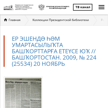
ТВ канал
Вы
Главная
Коллекции Президентской библиотеки
Росс
здесь
ЕР ЭШЕНДӘ ҺӘМ
УМАРТАСЫЛЫҠТА
БАШҠОРТТАРҒА ЕТЕҮСЕ ЮҠ //
БАШҠОРТОСТАН. 2009, № 224
(25534) 20 НОЯБРЬ