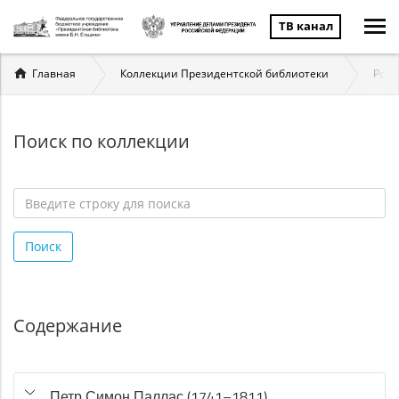
ТВ канал
Вы
Главная
Коллекции Президентской библиотеки
Росс
здесь
Поиск по коллекции
Введите
строку
Поиск
для
поиска
*
Содержание
Петр Симон Паллас (1741–1811)