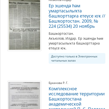
Ер эшендә һәм
умартасылыҡта
башҡорттарға етеүсе юҡ //
Башҡортостан. 2009, №
224 (25534) 20 ноябрь
Башҡортостан.
Акъюлов, Илдар. Ер эшендә һәм
умартасылыҡта башҡорттарға
етеүсе юҡ.
Доступно только в Электронных
читальных залах
Буканова Р. Г.
Комплексное
исследование территории
Башкортостана
академической
экспедицией П. С. Палласа