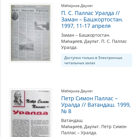
Мәһәҙиев Дәyләт
П. С. Паллас Уралда //
Заман – Башкортостан.
1997, 11-17 апреля
Заман – Башкортостан.
Мәһәҙиев, Дәyләт. П. С. Паллас
Уралда.
Доступно только в Электронных
читальных залах
Мәһәҙиев Дәyләт
Петр Симон Паллас –
Уралда // Ватандаш. 1999,
№ 8
Ватандаш.
Мәһәҙиев, Дәyләт. Петр Симон
Паллас – Уралда.