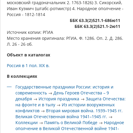
московский градоначальник 2. 1763-1826) 3. Сикорский,
Иван Кузмич (штабс-ротмистр) 4. Народное ополчение -
Россия - 1812-1814
ББК 63.3(2)521.1-686ю11
ББК 63.3(2)521.1-2ю11
Источник копии: РГИА
Место хранения оригинала: РГИА. Ф. 1286. Оп. 2. Д. 286.
Л. 26 - 26 об.
Объект в каталогах
Россия в 1 пол. XIX в.
В коллекциях
Государственные праздники России: история и
современность
→
День Героев Отечества – 9
декабря
→
История праздника
→
Защита Отечества:
на фронте и в тылу
→
Из истории вооруженных
конфликтов
→
Вторая мировая война. 1939–1945 гг.
Великая Отечественная война 1941–1945 гг.
→
Коллекции
→
Память о Великой Победе
→
Народное
ополчение в Великой Отечественной войне 1941-