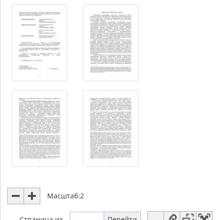
Масштаб:
2
Страница
из