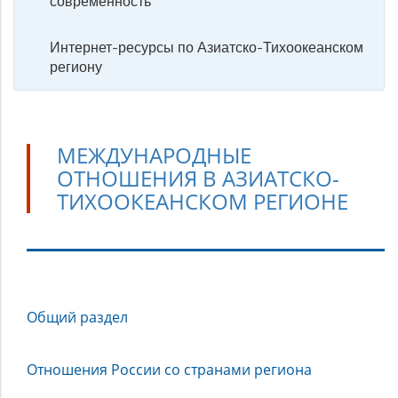
современность
Интернет-ресурсы по Азиатско-Тихоокеанском
региону
МЕЖДУНАРОДНЫЕ
ОТНОШЕНИЯ В АЗИАТСКО-
ТИХООКЕАНСКОМ РЕГИОНЕ
Международные
Общий раздел
отношения
в
Азиатско-
Отношения России со странами региона
Тихоокеанском