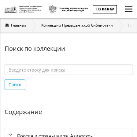
ТВ канал
Вы
Главная
Коллекции Президентской библиотеки
През
здесь
Поиск по коллекции
Введите
строку
Поиск
для
поиска
*
Содержание
Россия и страны мира. Азиатско-