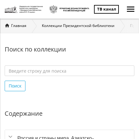
ТВ канал
Вы
Главная
Коллекции Президентской библиотеки
През
здесь
Поиск по коллекции
Введите
строку
Поиск
для
поиска
*
Содержание
Россия и страны мира. Азиатско-