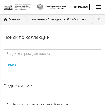
ТВ канал
Вы
Главная
Коллекции Президентской библиотеки
През
здесь
Поиск по коллекции
Введите
строку
Поиск
для
поиска
*
Содержание
Россия и страны мира. Азиатско-