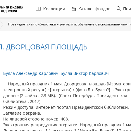
Главная
Коллекции
Каталог фондов
Пои
навигация
Президентская библиотека – учителям: обучение с использованием 
Я. ДВОРЦОВАЯ ПЛОЩАДЬ
Булла Александр Карлович
Булла Виктор Карлович
Народный праздник 1 мая. Дворцовая площадь [Изоматериа
электронный ресурс] : [открытка] / [фото Бр. Булла?]. - Элект
данные (2 файла : 2,3 МБ). -(Санкт-Петербург: Президентская
библиотека , 2017). -
Режим доступа: интернет-портал Президентской библиотеки.
Заглавие с экрана.
На лицевой стороне номер: 408.
Электронная репродукция открытки: Народный праздник 1 ма
Дворцовая площадь [Изоматериал] / [фото Бр. Булла?]. [Петро