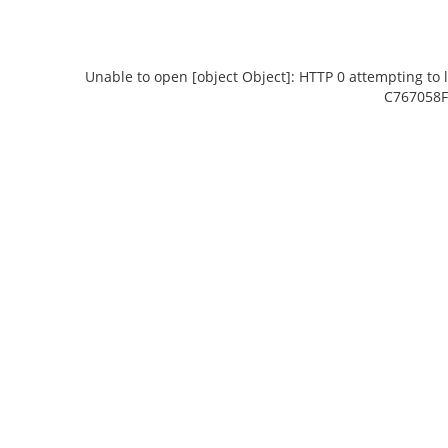
Unable to open [object Object]: HTTP 0 attempting to 
C767058F
Unable to open [object Object]: HTTP 0
Unable to open
attempting to load TileSource:
attempting
https://content.prlib.ru/fcgi-bin/iipsrv.fcgi?
https://content.p
DeepZoom=/var/data/scans/public/0E8A06E9-
DeepZoom=/var/da
8F2F-44D3-AE35-
8F2
C767058FF635/258543/258544_doc1_70DA29A7-
C767058FF635/258
8E03-41C0-B128-97CE3B8EF86B.tiff.dzi
B2CE-4736-BB6
1
2