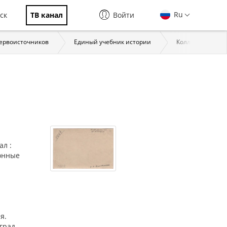
Ru
ск
ТВ канал
Войти
первоисточников
Единый учебник истории
Коллекции През
л :
ронные
я.
град,