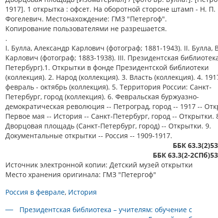
1917]. 1 открытка : офсет. На оборотной стороне штамп - Н. П
Фогелевич. Местонахождение: ГМЗ "Петергоф".
Копирование пользователями не разрешается.
.
I. Булла, Александр Карлович (фотограф; 1881-1943). II. Булла,
Карлович (фотограф; 1883-1938). III. Президентская библиотека
Петербург).1. Открытки в фонде Президентской библиотеки
(коллекция). 2. Народ (коллекция). 3. Власть (коллекция). 4. 191
февраль - октябрь (коллекция). 5. Территория России: Санкт-
Петербург, город (коллекция). 6. Февральская буржуазно-
демократическая революция -- Петроград, город -- 1917 -- Отк
Первое мая -- История -- Санкт-Петербург, город -- Открытки. 
Дворцовая площадь (Санкт-Петербург, город) -- Открытки. 9.
Документальные открытки -- Россия -- 1909-1917.
ББК 63.3(2)5
ББК 63.3(2-2СПб)5
Источник электронной копии: Детский музей открытки
Место хранения оригинала: ГМЗ "Петергоф"
Россия в феврале
История
Президентская библиотека – учителям: обучение с