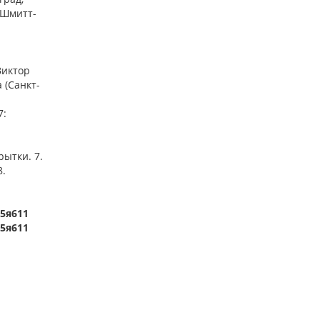
. Шмитт-
 Виктор
 (Санкт-
7:
рытки. 7.
8.
35я611
35я611