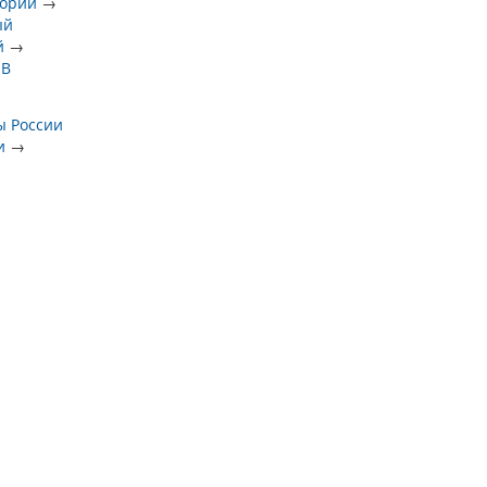
тории
→
ый
й
→
 В
ы России
и
→