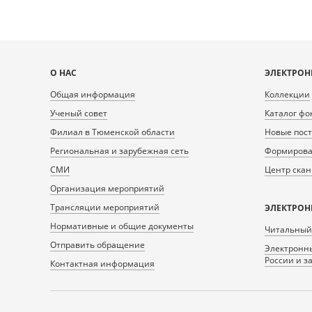
Карта
О НАС
ЭЛЕКТРОН
сайта
Общая информация
Коллекции
Ученый совет
Каталог фо
Филиал в Тюменской области
Новые пос
Региональная и зарубежная сеть
Формирован
СМИ
Центр ска
Организация мероприятий
Трансляции мероприятий
ЭЛЕКТРОН
Нормативные и общие документы
Читальный
Отправить обращение
Электронны
России и з
Контактная информация