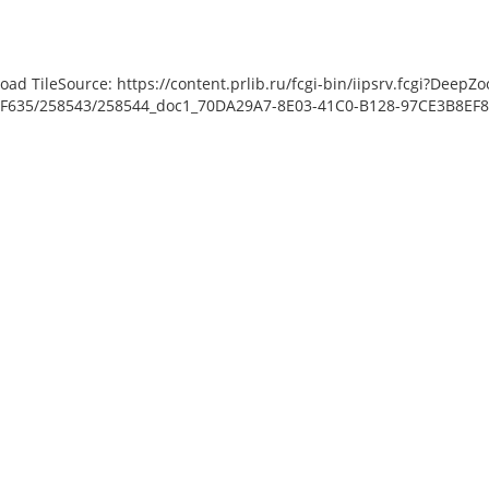
load TileSource: https://content.prlib.ru/fcgi-bin/iipsrv.fcgi?De
F635/258543/258544_doc1_70DA29A7-8E03-41C0-B128-97CE3B8EF86B
 [object Object]: HTTP 0
 to load TileSource:
rlib.ru/fcgi-bin/iipsrv.fcgi?
ta/scans/public/0E8A06E9-
F-44D3-AE35-
543/258545_doc1_231D3992-
F-CA3FA8F53DED.tiff.dzi