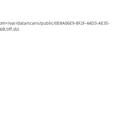
epZoom=/var/data/scans/public/0E8A06E9-8F2F-44D3-AE35-
.tiff.dzi