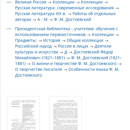
Великая Россия
→
Коллекции
→
Коллекции
→
Русская литература: современные исследования
→
Русская литература XIX в.
→
Работы об отдельных
авторах
→
А - М
→
Ф. М. Достоевский
Президентская библиотека – учителям: обучение с
использованием первоисточников
→
Коллекции
→
Предметы:
→
История
→
Общие коллекции
→
Российский народ
→
Россия в лицах
→
Деятели
культуры и искусства
→
Д
→
Достоевский Фёдор
Михайлович (1821–1881)
→
Ф. М. Достоевский (1821–
1881)
→
О жизни и творчестве Ф. М. Достоевского
→
О творчестве писателя
→
Особенности языка Ф. М.
Достоевского