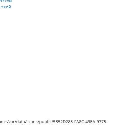
утской
еский
epZoom=/var/data/scans/public/5B52D283-FA8C-49EA-9775-