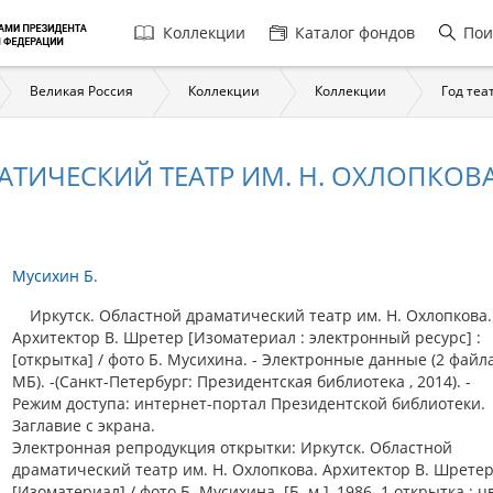
Главная
Коллекции
Каталог фондов
Пои
навигация
Великая Россия
Коллекции
Коллекции
Год теа
ТИЧЕСКИЙ ТЕАТР ИМ. Н. ОХЛОПКОВА.
Мусихин Б.
Иркутск. Областной драматический театр им. Н. Охлопкова.
Архитектор В. Шретер [Изоматериал : электронный ресурс] :
[открытка] / фото Б. Мусихина. - Электронные данные (2 файла 
МБ). -(Санкт-Петербург: Президентская библиотека , 2014). -
Режим доступа: интернет-портал Президентской библиотеки.
Заглавие с экрана.
Электронная репродукция открытки: Иркутск. Областной
драматический театр им. Н. Охлопкова. Архитектор В. Шрете
[Изоматериал] / фото Б. Мусихина. [Б. м.], 1986. 1 открытка : 