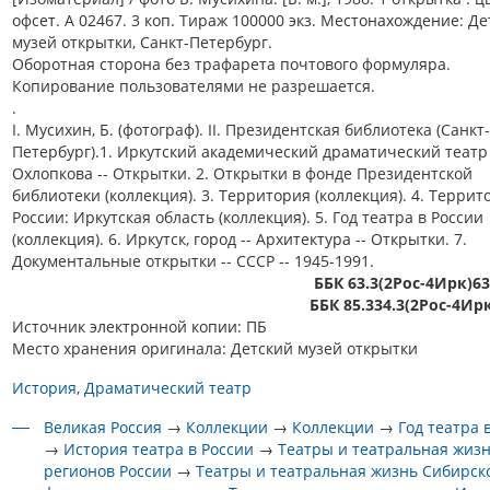
офсет. А 02467. 3 коп. Тираж 100000 экз. Местонахождение: Д
музей открытки, Санкт-Петербург.
Оборотная сторона без трафарета почтового формуляра.
Копирование пользователями не разрешается.
.
I. Мусихин, Б. (фотограф). II. Президентская библиотека (Санкт-
Петербург).1. Иркутский академический драматический театр 
Охлопкова -- Открытки. 2. Открытки в фонде Президентской
библиотеки (коллекция). 3. Территория (коллекция). 4. Террит
России: Иркутская область (коллекция). 5. Год театра в России
(коллекция). 6. Иркутск, город -- Архитектура -- Открытки. 7.
Документальные открытки -- СССР -- 1945-1991.
ББК 63.3(2Рос-4Ирк)6
ББК 85.334.3(2Рос-4Ир
Источник электронной копии: ПБ
Место хранения оригинала: Детский музей открытки
История
Драматический театр
Великая Россия
→
Коллекции
→
Коллекции
→
Год театра 
→
История театра в России
→
Театры и театральная жиз
регионов России
→
Театры и театральная жизнь Сибирск