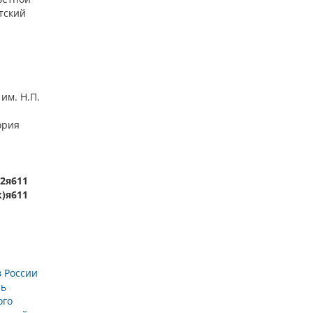
етский
им. Н.П.
ория
32я611
к)я611
в России
нь
ого