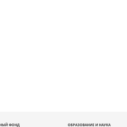
 [object Object]: HTTP 0
 to load TileSource:
lib.ru/fcgi-bin/iipsrv.fcgi?
ta/scans/public/5B52D283-
C-49EA-9775-
0/313229_doc1.tiff.dzi
НЫЙ ФОНД
ОБРАЗОВАНИЕ И НАУКА