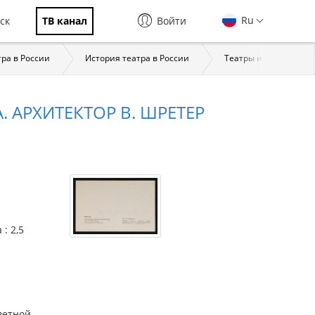
Ru
ск
ТВ канал
Войти
тра в России
История театра в России
Театры и театральна
 АРХИТЕКТОР В. ШРЕТЕР
: 2,5
р
цветной