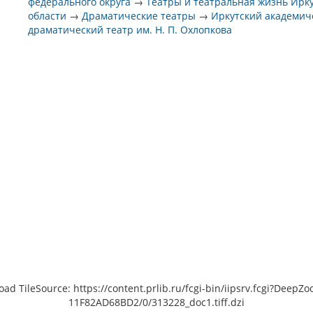
федерального округа
→
Театры и театральная жизнь Ирк
области
→
Драматические театры
→
Иркутский академич
драматический театр им. Н. П. Охлопкова
load TileSource: https://content.prlib.ru/fcgi-bin/iipsrv.fcgi?De
11F82AD68BD2/0/313228_doc1.tiff.dzi