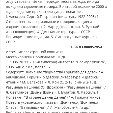
отсутствовала чёткая периодичность выхода, иногда
выходили сдвоенные номера. Во второй половине 2000-х
годов издание прекратило существование .
I. Алексеев, Сергей Петрович (писатель; 1922-2008).1.
Отечественные сериальные и продолжающиеся
издания (коллекция). 2. Народ (коллекция). 3. Русский
язык (коллекция). 4. Детская литература -- СССР --
Периодические издания. 5. Литературные журналы --
СССР.
ББК 83.800я52я54
Источник электронной копии: ПБ
Место хранения оригинала: ЛОДБ
1936, № 11. - 18-я типография треста "Полиграфкнига",
1936. -48 с. : ил., портр.. -
Содержит: Значение творчества Горького для детей / А.
Бабушкина. Горький о детской литературе и детском
чтении / М. Белахова и Л. Кон (С. 2-18 [сканы 2-18]).
Разумные машины: (О. Дрожжин - "Разумные машины") /
Я. Светланов. Дзинь-Дзинь: (Н. Булатов, Л. Кассиль, П.
Лопатин - "В стране Дзинь-Дзинь") / А. Грамматчиков.
Повесть украинского писателя Донченко: (Донченко
Олесь - "Батькiвщина") / И. Желобовский, [и др.]. -
Библиография в тексте и подстрочных примечаниях. -