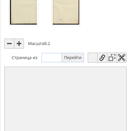
Масштаб:
2
Страница
из