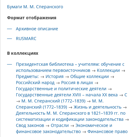
Бумаги М. М. Сперанского
Формат отображения
Архивное описание
RUSMARC
В коллекциях
Президентская библиотека – учителям: обучение с
использованием первоисточников
→
Коллекции
→
Предметы:
→
История
→
Общие коллекции
→
Российский народ
→
Россия в лицах
→
Государственные и политические деятели
→
Государственные деятели XVIII – начала XX века
→
С
→
М. М. Сперанский (1772–1839)
→
М. М.
Сперанский (1772–1839)
→
Жизнь и деятельность
→
Деятельность М. М. Сперанского в 1821–1839 гг. по
систематизации и кодификации законодательства
→
Свод законов
→
Отрасли
→
Экономическое и
финансовое законодательство
→
Финансовое право