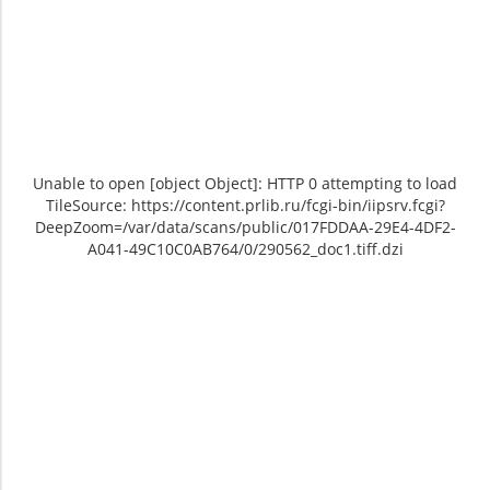
Unable to open [object Object]: HTTP 0 attempting to load
TileSource: https://content.prlib.ru/fcgi-bin/iipsrv.fcgi?
DeepZoom=/var/data/scans/public/017FDDAA-29E4-4DF2-
A041-49C10C0AB764/0/290562_doc1.tiff.dzi
Unable to open [object Object]: HTTP 0
Unable to open [object Object]: HTTP 0
attempting to load TileSource:
attempting to load TileSource:
https://content.prlib.ru/fcgi-bin/iipsrv.fcgi?
https://content.prlib.ru/fcgi-bin/iipsrv.fcgi?
DeepZoom=/var/data/scans/public/017FDDAA-
DeepZoom=/var/data/scans/public/017FDDAA-