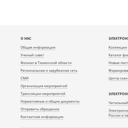
Карта
О НАС
ЭЛЕКТРОН
сайта
Общая информация
Коллекции
Ученый совет
Каталог фо
Филиал в Тюменской области
Новые пос
Региональная и зарубежная сеть
Формирован
СМИ
Центр ска
Организация мероприятий
Трансляции мероприятий
ЭЛЕКТРОН
Нормативные и общие документы
Читальный
Отправить обращение
Электронны
России и з
Контактная информация