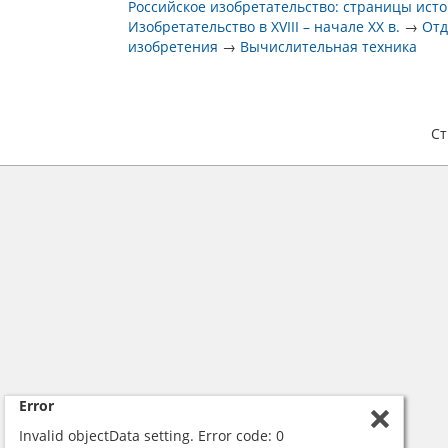
Российское изобретательство: страницы ист
Изобретательство в XVIII – начале XX в.
→
От
изобретения
→
Вычислительная техника
С
Error
Invalid objectData setting. Error code: 0