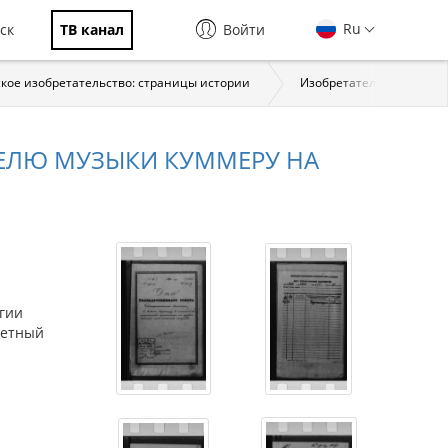
Ru
ск
ТВ канал
Войти
кое изобретательство: страницы истории
Изобретательство в XVIII 
ЕЛЮ МУЗЫКИ КУММЕРУ НА
гии
четный