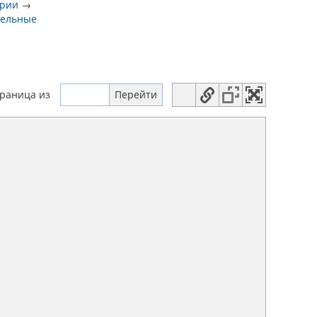
ории
→
дельные
траница
из