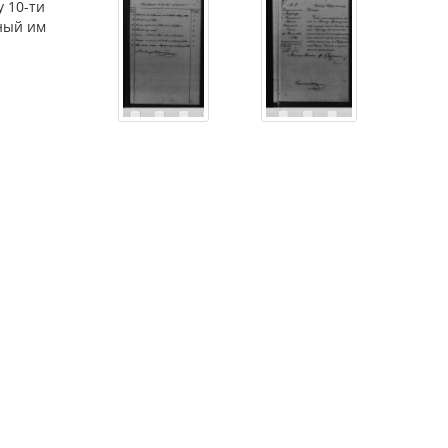
 10-ти
ный им
→