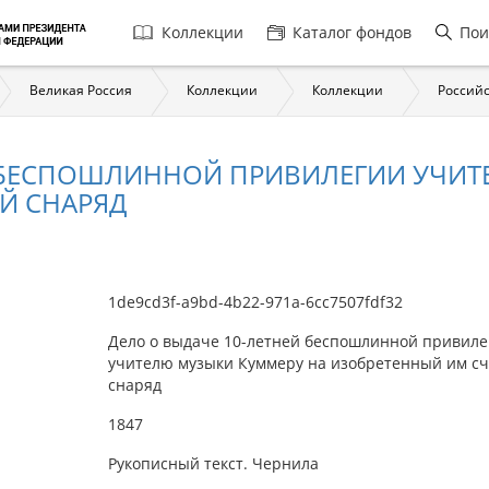
Главная
Коллекции
Каталог фондов
Пои
навигация
Великая Россия
Коллекции
Коллекции
Российс
Й БЕСПОШЛИННОЙ ПРИВИЛЕГИИ УЧИТ
Й СНАРЯД
1de9cd3f-a9bd-4b22-971a-6cc7507fdf32
Дело о выдаче 10-летней беспошлинной привиле
учителю музыки Куммеру на изобретенный им с
снаряд
1847
Рукописный текст. Чернила