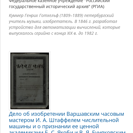
Федеральное казенное учреждение "Российский
государственный исторический архив" (РГИА)
Куммер Генрих Готхельф (1809–1889) петербургский
учитель музыки, изобретатель. В 1846 г. разработал
устройство для автоматизации вычислений, которые
выпускалось серийно с конца XIX в. до 1982 г.
Дело об изобретении Варшавским часовым
мастером И. А. Штаффелем числительной
машины и о признании ее ценной
академиками Б. С. Якоби и В. Я. Буняковским