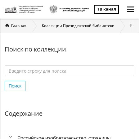
ТВ канал
Вы
Главная
Коллекции Президентской библиотеки
Вели
здесь
Поиск по коллекции
Введите
строку
Поиск
для
поиска
*
Содержание
Российское изобретательство: страницы