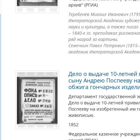
архив" (РГИА)
Теребенёв Михаил Иванович (1795
Императорской Академии художе
науки и культуры, а также писал
– 1840-е гг. преподавал рисован
ряд наград за картины.
Семечкин Павел Петрович (1815–
академик Императорской Академи
Дело о выдаче 10-летней
сыну Андрею Поспееву н
обжига гончарных издел
Департамент государственной э
Дело о выдаче 10-летней приви
Поспееву на изобретенный им г
живописью.
1852
Федеральное казенное учрежден