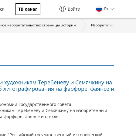
Ru
ск
ТВ канал
Войти
кое изобретательство: страницы истории
Изобретательство в XVIII 
и художникам Теребеневу и Семячкину на
 литографирования на фарфоре, фаянсе и
кономии Государственного совета.
жникам Теребеневу и Семячкину на изобретенный
 фарфоре, фаянсе и стекле.
ие "Российский государственный исторический