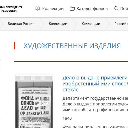
Главная
Коллекции
Каталог фондов
Пои
навигация
Великая Россия
Коллекции
Коллекции
Российс
ХУДОЖЕСТВЕННЫЕ ИЗДЕЛИЯ
Художественные
Дело о выдаче привилеги
изобретенный ими способ
изделия
стекле
Департамент государственной э
Дело о выдаче привилегии худо
ими способ литографирования на
1840
Федеральное казенное учрежден