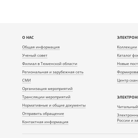
Карта
О НАС
ЭЛЕКТРОН
сайта
Общая информация
Коллекции
Ученый совет
Каталог фо
Филиал в Тюменской области
Новые пос
Региональная и зарубежная сеть
Формирован
СМИ
Центр ска
Организация мероприятий
Трансляции мероприятий
ЭЛЕКТРОН
Нормативные и общие документы
Читальный
Отправить обращение
Электронны
России и з
Контактная информация