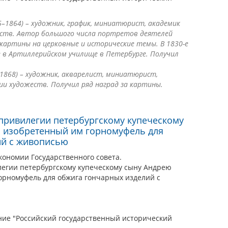
–1864) – художник, график, миниатюрист, академик
ств. Автор большого числа портретов деятелей
 картины на церковные и исторические темы. В 1830-е
ие в Артиллерийском училище в Петербурге. Получил
1868) – художник, акварелист, миниатюрист,
и художеств. Получил ряд наград за картины.
 привилегии петербургскому купеческому
а изобретенный им горномуфель для
ий с живописью
кономии Государственного совета.
легии петербургскому купеческому сыну Андрею
орномуфель для обжига гончарных изделий с
ие "Российский государственный исторический