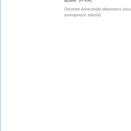
архив" (РГИА)
Поспеев Александр Иванович (окол
гончарного завода.