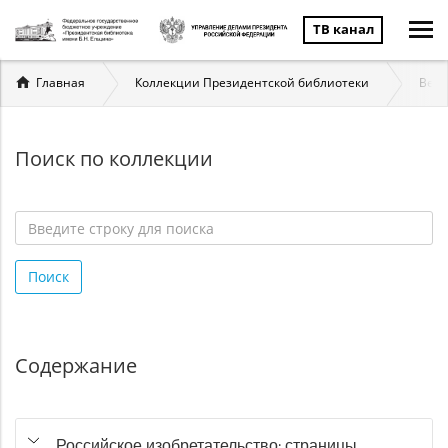
ТВ канал
Вы
Главная
Коллекции Президентской библиотеки
Вели
здесь
Поиск по коллекции
Введите
строку
Поиск
для
поиска
*
Содержание
Российское изобретательство: страницы