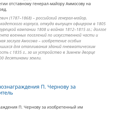
егии отставному генерал-майору Аммосову на
ряд.
вич (1787–1868) – российский генерал-майор,
 кадетского корпуса, откуда выпущен офицером в 1805
урецкой кампании 1808 и войнах 1812–1815 гг.; долгое
нта военных поселений по искусственной части и
ная заслуга Амосова – изобретение особых
авшихся для отапливания зданий пневматическим
сть с 1835 г., за их устройство в Зимнем дворце
00 десятинами земли.
вознаграждения П. Чернову за
итель
раждения П. Чернову за изобретенный им