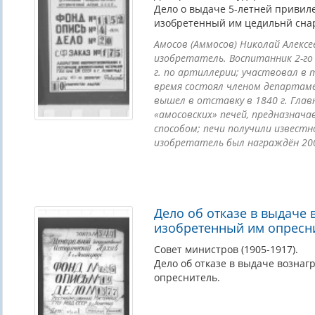
Дело о выдаче 5-летней привил
изобретенный им цедильнй сна
Амосов (Аммосов) Николай Алексее
изобретатель. Воспитанник 2-го
г. по артиллерии; участвовал в т
время состоял членом департаме
вышел в отставку в 1840 г. Глав
«амосовских» печей, предназнач
способом; печи получили известно
изобретатель был награждён 20
Дело об отказе в выдаче 
изобретенный им опресн
Совет министров (1905-1917).
Дело об отказе в выдаче вознаг
опреснитель.