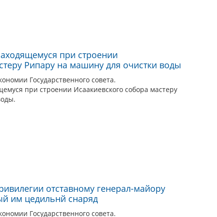
находящемуся при строении
стеру Рипару на машину для очистки воды
кономии Государственного совета.
щемуся при строении Исаакиевского собора мастеру
воды.
привилегии отставному генерал-майору
ый им цедильнй снаряд
кономии Государственного совета.