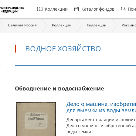
Главная
Коллекции
Каталог фондов
Пои
навигация
Великая Россия
Коллекции
Коллекции
Российс
ВОДНОЕ ХОЗЯЙСТВО
Водное
Обводнение и водоснабжение
хозяйство
Дело о машине, изобрет
для выемки из воды земл
Департамент полиции исполнит
Дело о машине, изобретенной а
воды земли.