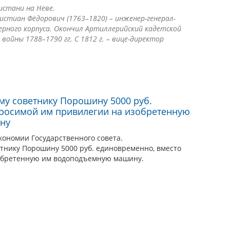
истани на Неве.
стиан Фёдорович (1763–1820) – инженер-генерал-
ерного корпуса. Окончил Артиллерийский кадетской
 войны 1788–1790 гг. С 1812 г. – вице-директор
му советнику Порошину 5000 руб.
просимой им привилегии на изобретенную
ну
кономии Государственного совета.
етнику Порошину 5000 руб. единовременно, вместо
обретенную им водоподъемную машину.