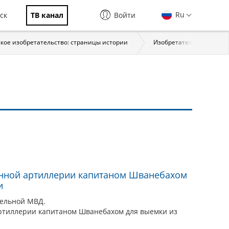
Ru
ск
ТВ канал
Войти
кое изобретательство: страницы истории
Изобретательство в XVIII 
енной артиллерии капитаном Шванебахом
и
ельной МВД.
ртиллерии капитаном Шванебахом для выемки из