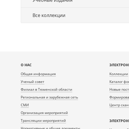
Учебные издания
Все коллекции
Карта
О НАС
ЭЛЕКТРОН
сайта
Общая информация
Коллекции
Ученый совет
Каталог фо
Филиал в Тюменской области
Новые пос
Региональная и зарубежная сеть
Формирован
СМИ
Центр ска
Организация мероприятий
Трансляции мероприятий
ЭЛЕКТРОН
Нормативные и общие документы