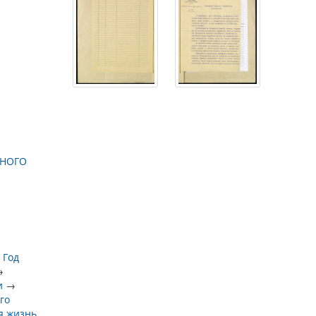
ННОГО
→
Год
→
и
→
го
я жизнь