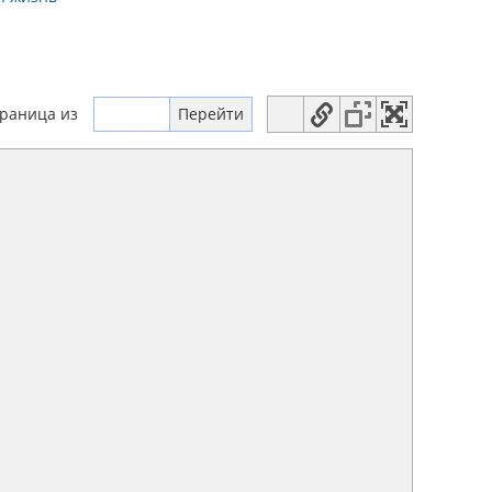
траница
из