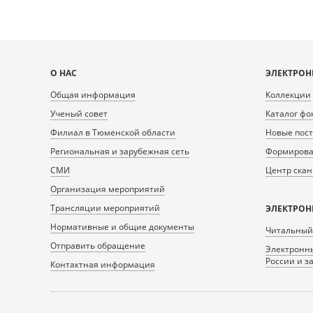
Карта
О НАС
ЭЛЕКТРОН
сайта
Общая информация
Коллекции
Ученый совет
Каталог фо
Филиал в Тюменской области
Новые пос
Региональная и зарубежная сеть
Формирован
СМИ
Центр ска
Организация мероприятий
Трансляции мероприятий
ЭЛЕКТРОН
Нормативные и общие документы
Читальный
Отправить обращение
Электронны
России и з
Контактная информация