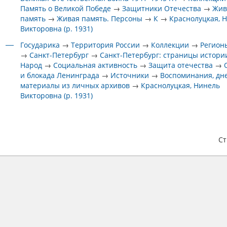
Память о Великой Победе
→
Защитники Отечества
→
Жив
память
→
Живая память. Персоны
→
К
→
Краснолуцкая, 
Викторовна (р. 1931)
Государика
→
Территория России
→
Коллекции
→
Регион
→
Санкт-Петербург
→
Санкт-Петербург: страницы истори
Народ
→
Социальная активность
→
Защита отечества
→
и блокада Ленинграда
→
Источники
→
Воспоминания, дн
материалы из личных архивов
→
Краснолуцкая, Нинель
Викторовна (р. 1931)
С