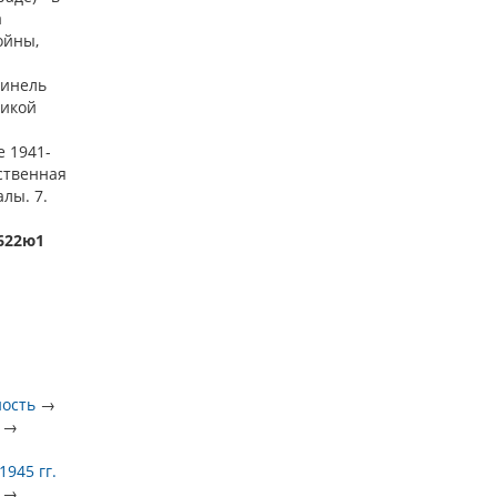
а
ойны,
Нинель
ликой
е 1941-
ественная
алы. 7.
)622ю1
ность
→
→
945 гг.
→