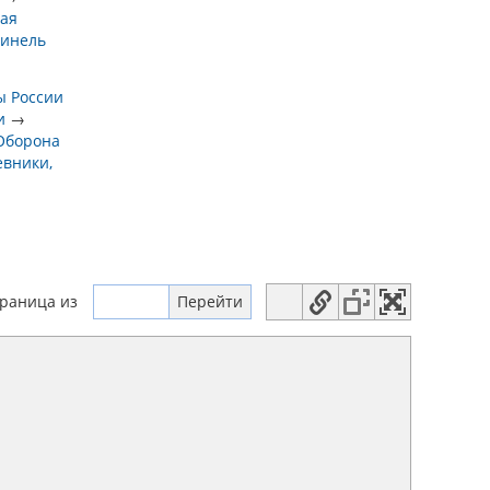
ая
Нинель
ы России
и
→
Оборона
евники,
траница
из