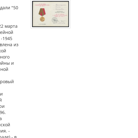
дали "50
22 марта
лейной
1-1945
овлена из
кой
чного
ойны и
тной
вровый
 и
й
три
96.
а
йской
ия. -
аде) - в