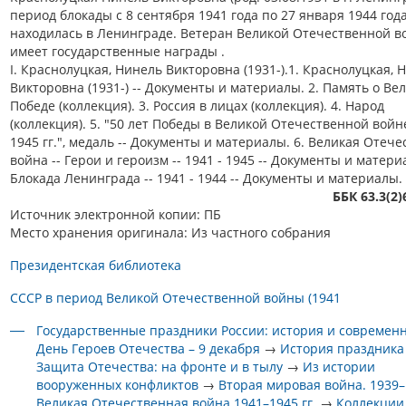
период блокады с 8 сентября 1941 года по 27 января 1944 год
находилась в Ленинграде. Ветеран Великой Отечественной в
имеет государственные награды .
I. Краснолуцкая, Нинель Викторовна (1931-).1. Краснолуцкая, 
Викторовна (1931-) -- Документы и материалы. 2. Память о Ве
Победе (коллекция). 3. Россия в лицах (коллекция). 4. Народ
(коллекция). 5. "50 лет Победы в Великой Отечественной войн
1945 гг.", медаль -- Документы и материалы. 6. Великая Отеч
война -- Герои и героизм -- 1941 - 1945 -- Документы и матери
Блокада Ленинграда -- 1941 - 1944 -- Документы и материалы.
ББК 63.3(2
Источник электронной копии: ПБ
Место хранения оригинала: Из частного собрания
Президентская библиотека
СССР в период Великой Отечественной войны (1941
Государственные праздники России: история и современ
День Героев Отечества – 9 декабря
→
История праздника
Защита Отечества: на фронте и в тылу
→
Из истории
вооруженных конфликтов
→
Вторая мировая война. 1939–1
Великая Отечественная война 1941–1945 гг.
→
Коллекции