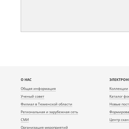
Карта
О НАС
ЭЛЕКТРОН
сайта
Общая информация
Коллекции
Ученый совет
Каталог фо
Филиал в Тюменской области
Новые пос
Региональная и зарубежная сеть
Формирован
СМИ
Центр ска
Организация мероприятий