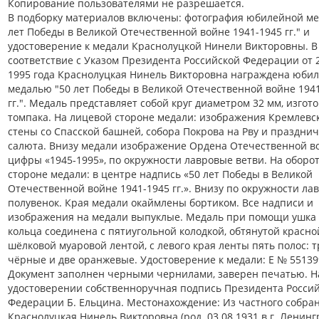
Копирование пользователями не разрешается.
В подборку материалов включены: фотография юбилейной ме
лет Победы в Великой Отечественной войне 1941-1945 гг." и
удостоверение к медали Краснолуцкой Нинели Викторовны. В
соответствие с Указом Президента Российской Федерации от 
1995 года Краснолуцкая Нинель Викторовна награждена юби
медалью "50 лет Победы в Великой Отечественной войне 194
гг.". Медаль представляет собой круг диаметром 32 мм, изгот
томпака. На лицевой стороне медали: изображения Кремлевс
стены со Спасской башней, собора Покрова на Рву и праздни
салюта. Внизу медали изображение Ордена Отечественной в
цифры «1945-1995», по окружности лавровые ветви. На оборо
стороне медали: в центре надпись «50 лет Победы в Великой
Отечественной войне 1941-1945 гг.». Внизу по окружности ла
полувенок. Края медали окаймлены бортиком. Все надписи и
изображения на медали выпуклые. Медаль при помощи ушка
кольца соединена с пятиугольной колодкой, обтянутой красно
шёлковой муаровой лентой, с левого края ленты пять полос: 
чёрные и две оранжевые. Удостоверение к медали: Е № 55139
Документ заполнен черными чернилами, заверен печатью. Н
удостоверении собственноручная подпись Президента Росси
Федерации Б. Ельцина. Местонахождение: Из частного собран
Краснолуцкая Нинель Викторовна (род. 03.08.1931 в г. Ленингр