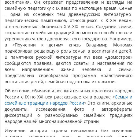
воспитания. Он отражает представления и взгляды на
семейную педагогику с IX века по настоящее время. Семья
– одна из основных тем древнерусских литературно-
педагогических памятников, относящихся к X–XIV векам,
отечественных сборников XIV–XIX веков. Создание семьи,
сохранение семейных традиций во многом способствовали
укреплению устоев древнерусского государства. Например,
в «Поучении к детям» князь Владимир Мономах
подчёркивал решающую роль семьи в воспитании детей.
В памятнике русской литературы XVI века «Домострое»
сообщаются правила, даются советы и наставления по
всем направлениям жизни человека и семьи,
представлена своеобразная программа нравственного
воспитания детей, семейная подготовка их к жизни.
Об истории, обычаях и воспитательных практиках народов
России с IX по XXI век рассказывается в разделе «
Семья и
семейные традиции народов России
» Это книги, архивные
документы, исследования, фото и авторефераты
диссертаций о разнообразных семейных традициях
народов нашей многонациональной страны.
Изучение истории страны невозможно без изучения
истории конкретного рода и конкретной семьи.