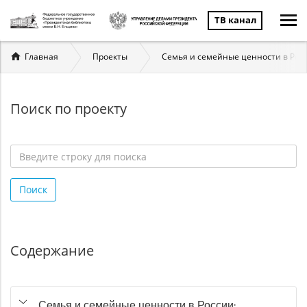
ТВ канал
Вы
Главная
Проекты
Семья и семейные ценности в Рос
здесь
Поиск по проекту
Введите
строку
Поиск
для
поиска
*
Содержание
Семья и семейные ценности в России: