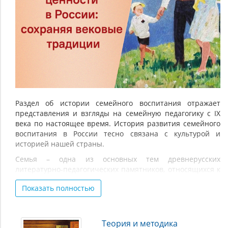
методика
семейного
воспитания
Раздел об истории семейного воспитания отражает
представления и взгляды на семейную педагогику с IX
века по настоящее время. История развития семейного
воспитания в России тесно связана с культурой и
историей нашей страны.
Семья – одна из основных тем древнерусских
литературно-педагогических памятников, относящихся к
X–XIV векам, отечественных сборников XIV–XIX веков.
Показать полностью
Создание семьи, сохранение семейных традиций –
важные задачи в жизни восточных славян. Прочные
семейные связи во многом способствовали укреплению
устоев древнерусского государства. В «Поучении к
Теория и методика