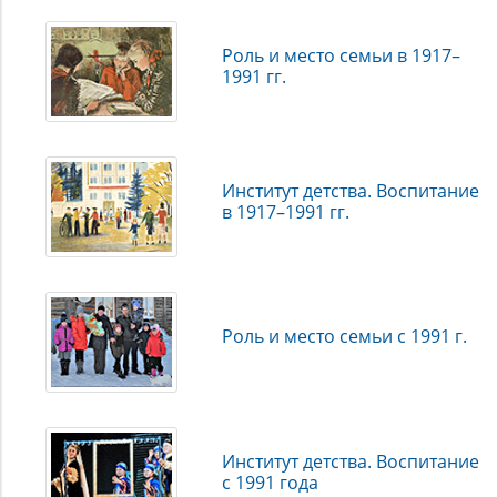
педагогических знаний занимала видное место в трудах
К. Д. Ушинского (1823–1870), Н. В. Шелгунова (1824–1891),
П. Ф. Лесгафта (1837–1909), П. Ф. Каптерева (1849–1922),
Роль и место семьи в 1917–
М. И. Демкова (1859–1939), Н. К. Крупской (1869–1939), А.
1991 гг.
С. Макаренко (1888–1939) и др.
Институт детства. Воспитание
в 1917–1991 гг.
Роль и место семьи с 1991 г.
Институт детства. Воспитание
с 1991 года