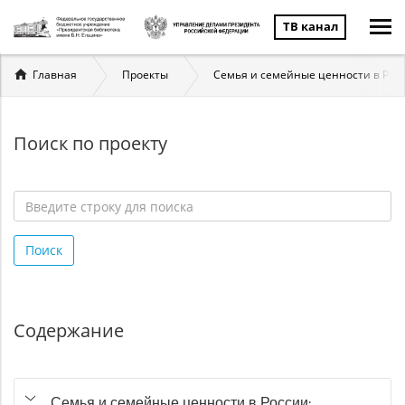
ТВ канал
Вы
Главная
Проекты
Семья и семейные ценности в Рос
здесь
Поиск по проекту
Введите
строку
Поиск
для
поиска
*
Содержание
Семья и семейные ценности в России: