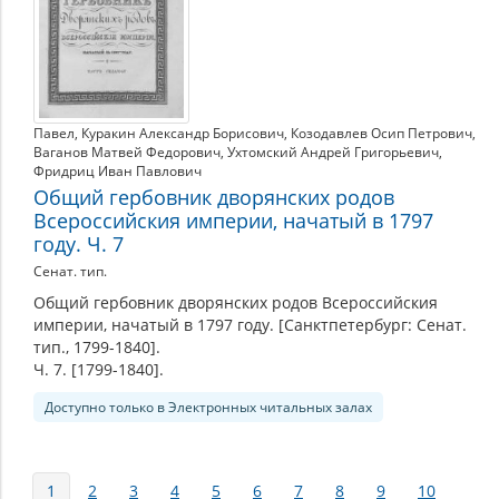
Павел
,
Куракин Александр Борисович
,
Козодавлев Осип Петрович
,
Ваганов Матвей Федорович
,
Ухтомский Андрей Григорьевич
,
Фридриц Иван Павлович
Общий гербовник дворянских родов
Всероссийския империи, начатый в 1797
году. Ч. 7
Сенат. тип.
Общий гербовник дворянских родов Всероссийския
империи, начатый в 1797 году. [Санктпетербург: Сенат.
тип., 1799-1840].
Ч. 7. [1799-1840].
Доступно только в Электронных читальных залах
Страницы
1
2
3
4
5
6
7
8
9
10