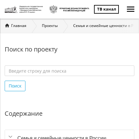
ТВ канал
Вы
Главная
Проекты
Семья и семейные ценности в Рос
здесь
Поиск по проекту
Введите
строку
Поиск
для
поиска
*
Содержание
Семья и семейные ценности в России: