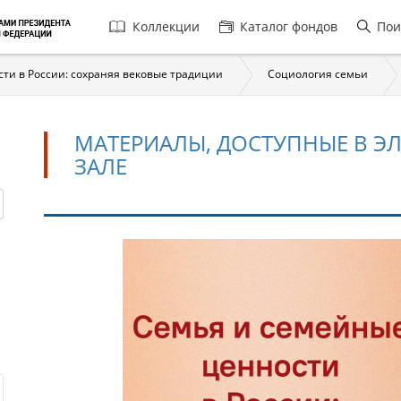
Главная
Коллекции
Каталог фондов
Пои
навигация
ти в России: сохраняя вековые традиции
Cоциология семьи
МАТЕРИАЛЫ, ДОСТУПНЫЕ В 
ЗАЛЕ
Материалы,
доступные
в
электронном
читальном
зале