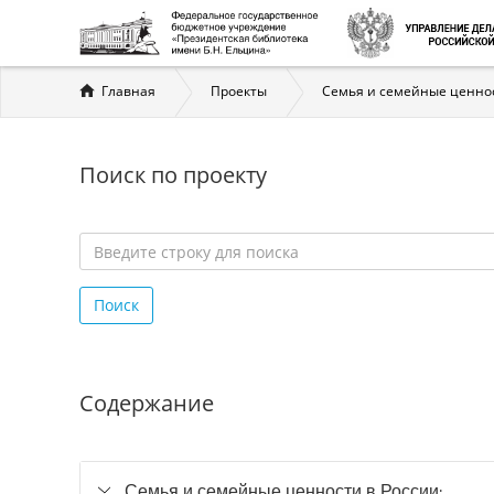
Вы
Главная
Проекты
Семья и семейные ценнос
здесь
Поиск по проекту
Введите
строку
Поиск
для
поиска
*
Содержание
Семья и семейные ценности в России: