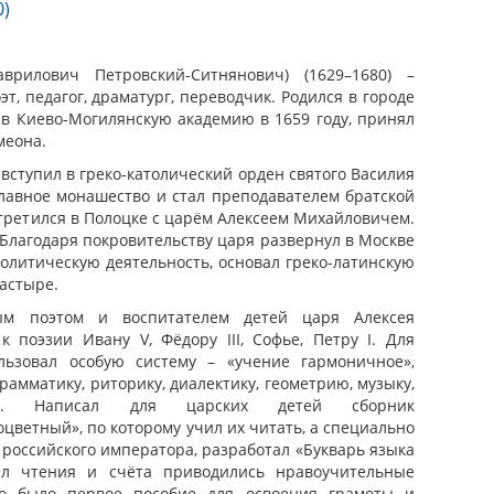
0)
врилович Петровский-Ситнянович) (1629–1680) –
эт, педагог, драматург, переводчик. Родился в городе
ив Киево-Могилянскую академию в 1659 году, принял
меона.
 вступил в греко-католический орден святого Василия
лавное монашество и стал преподавателем братской
стретился в Полоцке с царём Алексеем Михайловичем.
 Благодаря покровительству царя развернул в Москве
олитическую деятельность, основал греко-латинскую
астыре.
ым поэтом и воспитателем детей царя Алексея
 поэзии Ивану V, Фёдору III, Софье, Петру I. Для
льзовал особую систему – «учение гармоничное»,
рамматику, риторику, диалектику, геометрию, музыку,
ию. Написал для царских детей сборник
цветный», по которому учил их читать, а специально
 российского императора, разработал «Букварь языка
ил чтения и счёта приводились нравоучительные
то было первое пособие для освоения грамоты и