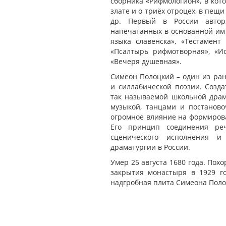
сборника «Рифмологион», в кот
злате и о триёх отроцех, в пещ
др. Первый в России автор,
напечатанных в основанной им 
языка славенска», «Тестамент
«Псалтырь рифмотворная», «И
«Вечеря душевная».
Симеон Полоцкий – один из ран
и силлабической поэзии. Созда
так называемой школьной драм
музыкой, танцами и постаново
огромное влияние на формирова
Его принцип соединения реч
сценического исполнения и 
драматургии в России.
Умер 25 августа 1680 года. Пох
закрытия монастыря в 1929 го
надгробная плита Симеона Поло