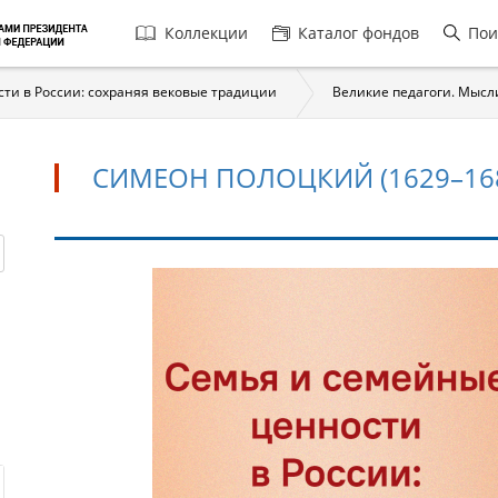
Главная
Коллекции
Каталог фондов
Пои
навигация
ти в России: сохраняя вековые традиции
Великие педагоги. Мысл
СИМЕОН ПОЛОЦКИЙ (1629–16
Симеон
Полоцкий
(1629–
1680)