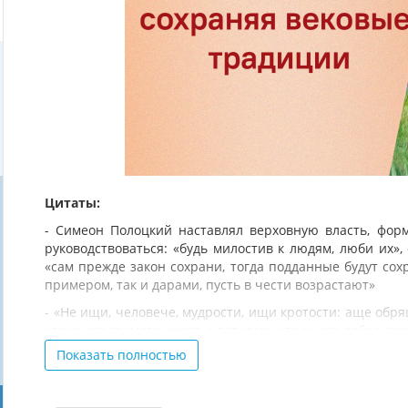
Цитаты:
- Симеон Полоцкий наставлял верховную власть, фо
руководствоваться: «будь милостив к людям, люби их»,
«сам прежде закон сохрани, тогда подданные будут сохр
примером, так и дарами, пусть в чести возрастают»
- «Не ищи, человече, мудрости, ищи кротости: аще обря
кто много грамоте умеет, а тот мудр, кто много добра тв
Показать полностью
- «Отроче юный, от детства учися. Письмена знати и 
Хотящим здраву совесть соблюдати» (Симеон Полоцкий.
учитися хотящим»).