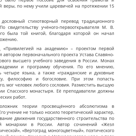
й веры, по нему учили царевичей на протяжении 15
 дословный стихотворный перевод традиционного
 По свидетельству учёного-первооткрывателя М. В.
го была той книгой, благодаря которой он начал
ложению.
д «Привилегией на академию» – проектом первой
л автором первоначального проекта Устава Славяно-
рвого высшего учебного заведения в России. Монах
академии и программу обучения. По его мнению,
 четыре языка, а также «гражданские и духовные
ику, философию и богословие. При этом попасть
го, мог человек любого сословия. Разместить высшую
ии Спасского монастыря. Её преподаватели должны
еских работ.
оложник теории просвещённого абсолютизма в
Его учение не только носило теоретический характер,
вание движения государственного строительства по
ой монархии в России. Автор сочинений «Жезл
ической», «Вертоград моногоцветный», поэтического