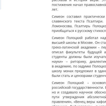
постижения начал православно
лет.
Симеон составил практически
славянского текста Псалтири.
Ломоносова, Псалтирь Полоцко
приобщаться к русскому стихос
Симеон Полоцкий работал на
высшей школы в Москве. Он ста
греко-латинской академии – пе
описал факультеты будущей 
студенты должны были изучать
науки» – риторику, диалект
в академию, по задумке Полоцко
школу монах предложил в здан
были стать и цензорами студенч
Симеон Полоцкий – основоп
российской государственности. 
но и создавало научное обосно
пути утверждения абсолютн
правления», «Венец веры кафол