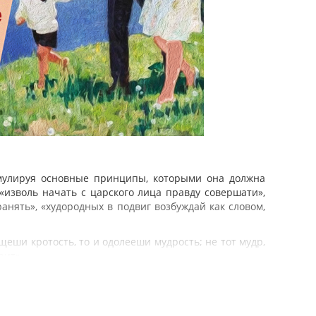
рмулируя основные принципы, которыми она должна
 «изволь начать с царского лица правду совершати»,
анять», «худородных в подвиг возбуждай как словом,
щеши кротость, то и одолееши мудрость; не тот мудр,
орит»
разум потщися. <…> Убо конечно нужда есть читати,
 Из стихотворного предисловия к букварю «К юношам