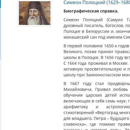
Симеон Полоцкий (1629–168
Биографическая справка.
Симеон Полоцкий (Самуил Га
духовный писатель, богослов, по
Полоцке в Белоруссии и, оконч
монашеский сан под именем Си
В первой половине 1650-х годов
Великого, позже принял правос
школы в Полоцке. В 1656 году в
С 1664 года проживал в Москве.
активную просветительскую и п
школу при Заиконоспасском мон
В 1667 году стал придворн
Михайловича. Привил любовь к
обучения царских детей испо
включающее в себя семь наук: г
арифметику и астролог
стихотворений «Вертоград много
для младшего, Петра – будущего
славенска», где помимо прав
рассказы и история веры. Э