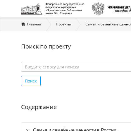
Вы
Главная
Проекты
Семья и семейные ценнос
здесь
Поиск по проекту
Введите
строку
Поиск
для
поиска
*
Содержание
Семья и семейные ценности в России: