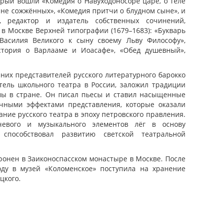
орый вошли «Комедия о Навуходоносоре царе, о теле
и не сожжённых», «Комедия притчи о блудном сыне», и
 редактор и издатель собственных сочинений,
в Москве Верхней типографии (1679–1683): «Букварь
 Василия Великого к сыну своему Льву Философу»,
стория о Варлааме и Иоасафе», «Обед душевный»,
них представителей русского литературного барокко
тель школьного театра в России, заложил традиции
ы в стране. Он писал пьесы и ставил насыщенные
чными эффектами представления, которые оказали
ние русского театра в эпоху петровского правления.
евого и музыкального элементов лёг в основу
способствовал развитию светской театральной
оронен в Заиконоспасском монастыре в Москве. После
ду в музей «Коломенское» поступила на хранение
цкого.