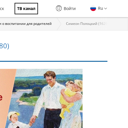
Ru
ск
ТВ канал
Войти
и о воспитании для родителей
Симеон Полоцкий (1629–1680)
80)