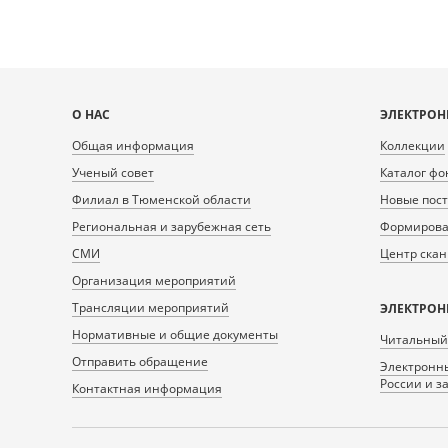
Карта
О НАС
ЭЛЕКТРОН
сайта
Общая информация
Коллекции
Ученый совет
Каталог фо
Филиал в Тюменской области
Новые пос
Региональная и зарубежная сеть
Формирован
СМИ
Центр ска
Организация мероприятий
Трансляции мероприятий
ЭЛЕКТРОН
Нормативные и общие документы
Читальный
Отправить обращение
Электронны
России и з
Контактная информация