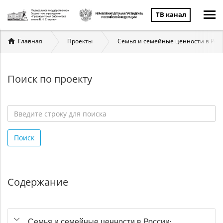
ТВ канал
Вы
Главная
Проекты
Семья и семейные ценности в Рос
здесь
Поиск по проекту
Введите
строку
Поиск
для
поиска
*
Содержание
Семья и семейные ценности в России: