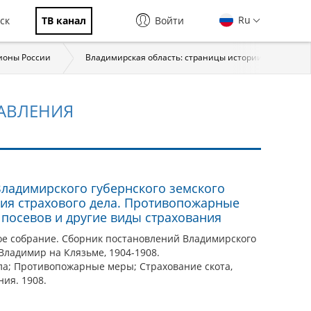
Ru
ск
ТВ канал
Войти
ионы России
Владимирская область: страницы истории
На
АВЛЕНИЯ
ладимирского губернского земского
ация страхового дела. Противопожарные
 посевов и другие виды страхования
ое собрание. Сборник постановлений Владимирского
 Владимир на Клязьме, 1904-1908.
ела; Противопожарные меры; Страхование скота,
ния. 1908.