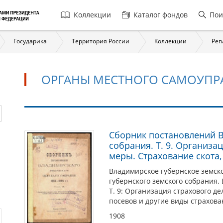
Главная
Коллекции
Каталог фондов
Пои
навигация
Государика
Территория России
Коллекции
Рег
ОРГАНЫ МЕСТНОГО САМОУПР
Органы
Сборник постановлений В
собрания. Т. 9. Организ
местного
меры. Страхование скота,
самоуправления
Владимирское губернское земск
губернского земского собрания.
Т. 9: Организация страхового д
посевов и другие виды страхова
1908