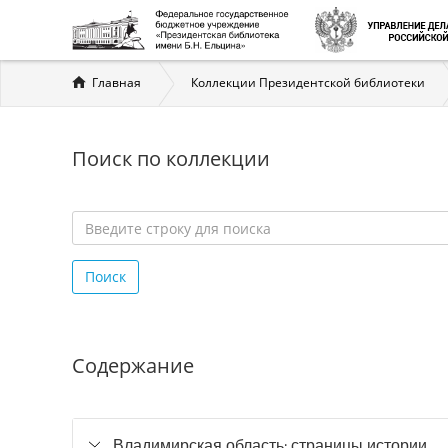
Вы
Главная
Коллекции Президентской библиотеки
здесь
Поиск по коллекции
Введите
строку
Поиск
для
поиска
*
Содержание
Владимирская область: страницы истории