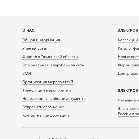
Карта
О НАС
ЭЛЕКТРОН
сайта
Общая информация
Коллекции
Ученый совет
Каталог фо
Филиал в Тюменской области
Новые пос
Региональная и зарубежная сеть
Формирован
СМИ
Центр ска
Организация мероприятий
Трансляции мероприятий
ЭЛЕКТРОН
Нормативные и общие документы
Читальный
Отправить обращение
Электронны
России и з
Контактная информация