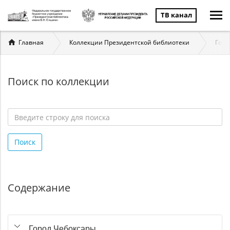
ТВ канал
Вы
Главная
Коллекции Президентской библиотеки
Госу
здесь
Поиск по коллекции
Введите
строку
Поиск
для
поиска
*
Содержание
Город Чебоксары