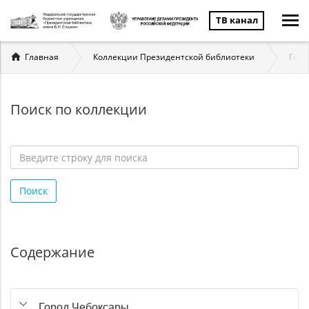
ТВ канал
Вы
Главная
Коллекции Президентской библиотеки
Госу
здесь
Поиск по коллекции
Введите
строку
Поиск
для
поиска
*
Содержание
Город Чебоксары