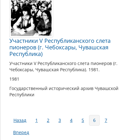
Участники V Республиканского слета
пионеров (г. Чебоксары, Чувашская
Республика)
Участники V Республиканского слета пионеров (г.
Чебоксары, Чувашская Республика). 1981.
1981
Государственный исторический архив Чувашской
Республики
Страницы
Назад
1
2
3
4
5
6
7
Вперед