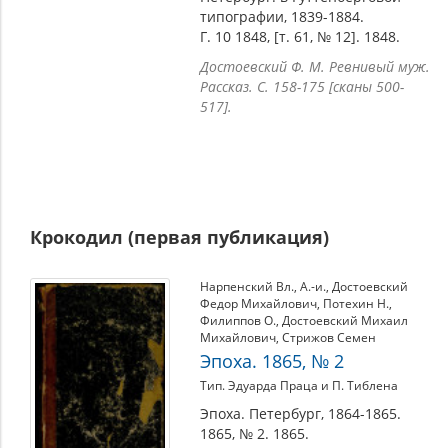
типографии, 1839-1884.
Г. 10 1848, [т. 61, № 12]. 1848.
Достоевский Ф. М. Ревнивый муж.
Рассказ. С. 158-175 [сканы 500-
517].
Крокодил (первая публикация)
Нарпенский Вл.
,
А.-и.
,
Достоевский
Федор Михайлович
,
Потехин Н.
,
Филиппов О.
,
Достоевский Михаил
Михайлович
,
Стрижов Семен
Эпоха. 1865, № 2
Тип. Эдуарда Праца и П. Тиблена
Эпоха. Петербург, 1864-1865.
1865, № 2. 1865.