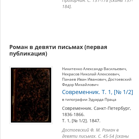
Прохарчин. С. 151-178 [сканы 157-
184].
Роман в девяти письмах (первая
публикация)
Никитенко Александр Васильевич
,
Некрасов Николай Алексеевич
,
Панаев Иван Иванович
,
Достоевский
Федор Михайлович
Современник. Т. 1, [№ 1/2]
в типографии Эдуарда Праца
Современник. Санкт-Петербург,
1836-1866.
Т. 1, [№ 1/2]. 1847.
Достоевский Ф. М. Роман в
девяти письмах. С. 45-54 [сканы