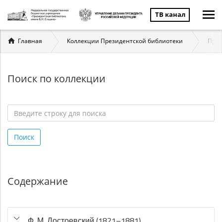
ТВ канал
Вы
Главная
Коллекции Президентской библиотеки
През
здесь
Поиск по коллекции
Введите
строку
Поиск
для
поиска
*
Содержание
Ф. М. Достоевский (1821–1881)