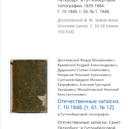
типографии, 1839-1884.
Г. 10 1848, т. 56, № 1. 1848.
Достоевский Ф. М. Чужая жена.
(Уличная сцена). С. 50-58 [сканы
550-558].
Достоевский Федор Михайлович
,
Краевский Андрей Александрович
,
Дудышкин Степан Семенович
,
Некрасов Николай Алексеевич
,
Салтыков-Щедрин Михаил
Евграфович
,
Елисеев Григорий
Захарович
,
Михайловский Николай
Константинович
Отечественные записки.
Г. 10 1848, [т. 61, № 12]
в Гуттенберговой типографии
Отечественные записки. Санкт-
Петербург: в Гуттенберговой