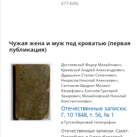
677-686].
Чужая жена и муж под кроватью (первая
публикация)
Достоевский Федор Михайлович
,
Краевский Андрей Александрович
,
Дудышкин Степан Семенович
,
Некрасов Николай Алексеевич
,
Салтыков-Щедрин Михаил
Евграфович
,
Елисеев Григорий
Захарович
,
Михайловский Николай
Константинович
Отечественные записки.
Г. 10 1848, т. 56, № 1
в Гуттенберговой типографии
Отечественные записки. Санкт-
Петербург: в Гуттенберговой