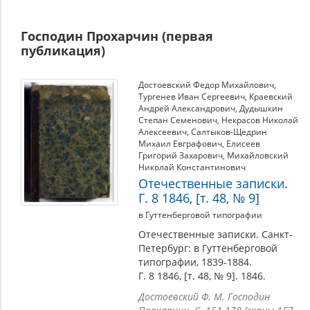
Рассказы
Господин Прохарчин (первая
публикация)
Достоевский Федор Михайлович
,
Тургенев Иван Сергеевич
,
Краевский
Андрей Александрович
,
Дудышкин
Степан Семенович
,
Некрасов Николай
Алексеевич
,
Салтыков-Щедрин
Михаил Евграфович
,
Елисеев
Григорий Захарович
,
Михайловский
Николай Константинович
Отечественные записки.
Г. 8 1846, [т. 48, № 9]
в Гуттенберговой типографии
Отечественные записки. Санкт-
Петербург: в Гуттенберговой
типографии, 1839-1884.
Г. 8 1846, [т. 48, № 9]. 1846.
Достоевский Ф. М. Господин