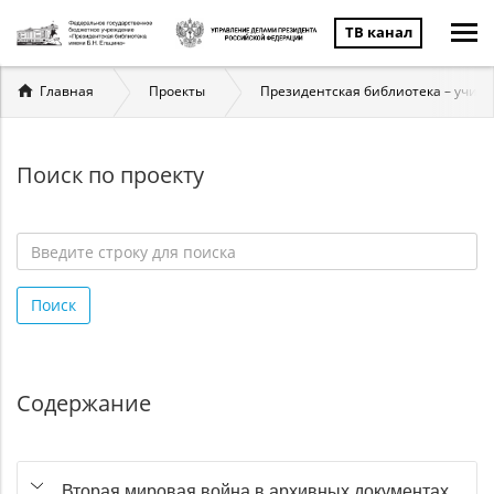
ТВ канал
Вы
Главная
Проекты
Президентская библиотека – учит
здесь
Поиск по проекту
Введите
строку
Поиск
для
поиска
*
Содержание
Вторая мировая война в архивных документах