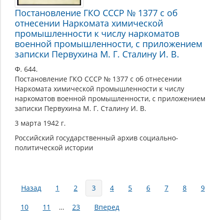
Постановление ГКО СССР № 1377 с об
отнесении Наркомата химической
промышленности к числу наркоматов
военной промышленности, с приложением
записки Первухина М. Г. Сталину И. В.
Ф. 644.
Постановление ГКО СССР № 1377 с об отнесении
Наркомата химической промышленности к числу
наркоматов военной промышленности, с приложением
записки Первухина М. Г. Сталину И. В.
3 марта 1942 г.
Российский государственный архив социально-
политической истории
Страницы
Назад
1
2
3
4
5
6
7
8
9
10
11
…
23
Вперед