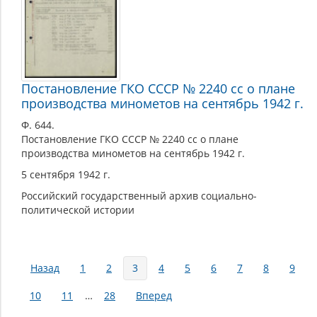
Постановление ГКО СССР № 2240 сс о плане
производства минометов на сентябрь 1942 г.
Ф. 644.
Постановление ГКО СССР № 2240 сс о плане
производства минометов на сентябрь 1942 г.
5 сентября 1942 г.
Российский государственный архив социально-
политической истории
Страницы
Назад
1
2
3
4
5
6
7
8
9
10
11
…
28
Вперед