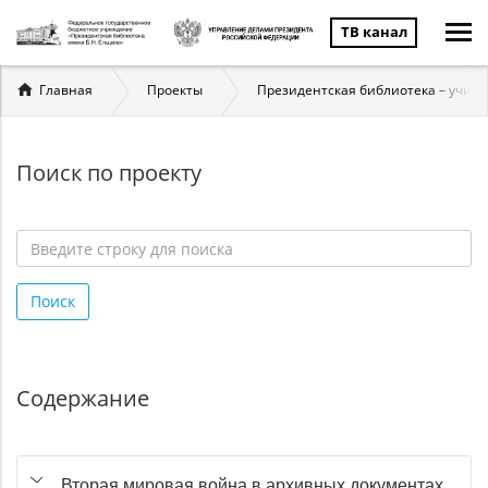
ТВ канал
Вы
Главная
Проекты
Президентская библиотека – учит
здесь
Поиск по проекту
Введите
строку
Поиск
для
поиска
*
Содержание
Вторая мировая война в архивных документах