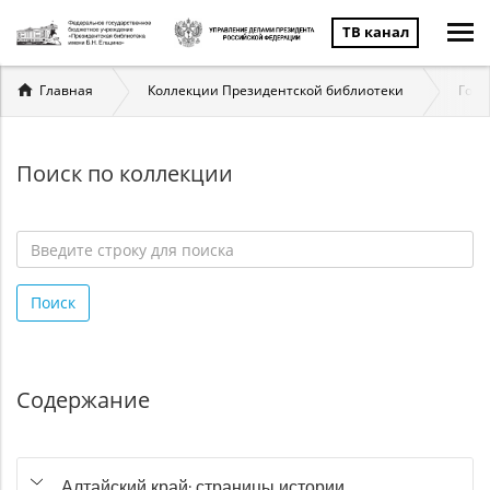
ТВ канал
Вы
Главная
Коллекции Президентской библиотеки
Госу
здесь
Поиск по коллекции
Введите
строку
Поиск
для
поиска
*
Содержание
Алтайский край: страницы истории