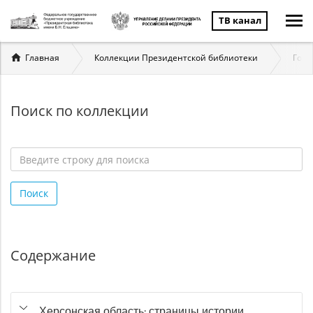
ТВ канал
Вы
Главная
Коллекции Президентской библиотеки
Госу
здесь
Поиск по коллекции
Введите
строку
Поиск
для
поиска
*
Содержание
Херсонская область: страницы истории