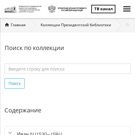
ТВ канал
Вы
Главная
Коллекции Президентской библиотеки
През
здесь
Поиск по коллекции
Введите
строку
Поиск
для
поиска
*
Содержание
Иван IV (1530–1584)