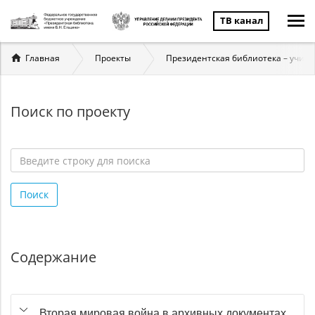
ТВ канал
Вы
Главная
Проекты
Президентская библиотека – учит
здесь
Поиск по проекту
Введите
строку
Поиск
для
поиска
*
Содержание
Вторая мировая война в архивных документах