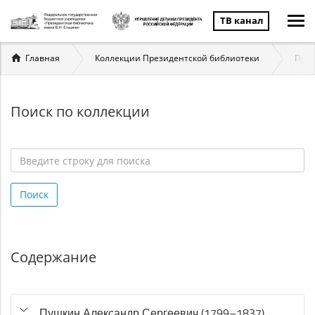
ТВ канал
Вы
Главная
Коллекции Президентской библиотеки
През
здесь
Поиск по коллекции
Введите
строку
Поиск
для
поиска
*
Содержание
Пушкин Александр Сергеевич (1799–1837)