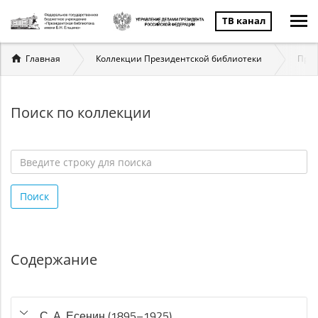
ТВ канал
Вы
Главная
Коллекции Президентской библиотеки
През
здесь
Поиск по коллекции
Введите
строку
Поиск
для
поиска
*
Содержание
С. А. Есенин (1895–1925)