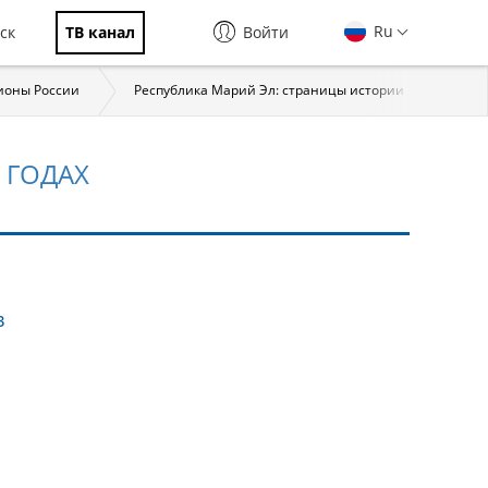
Ru
ск
ТВ канал
Войти
ионы России
Республика Марий Эл: страницы истории
Мат
 ГОДАХ
в