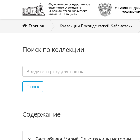
Вы
Главная
Коллекции Президентской библиотеки
здесь
Поиск по коллекции
Введите
строку
Поиск
для
поиска
*
Содержание
Республика Марий Эл: страницы истории