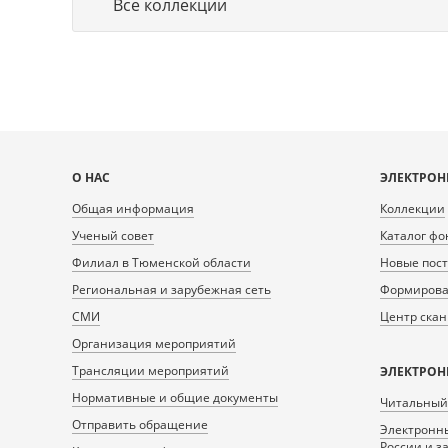
Все коллекции
Карта
О НАС
ЭЛЕКТРОН
сайта
Общая информация
Коллекции
Ученый совет
Каталог фо
Филиал в Тюменской области
Новые пос
Региональная и зарубежная сеть
Формирован
СМИ
Центр ска
Организация мероприятий
Трансляции мероприятий
ЭЛЕКТРОН
Нормативные и общие документы
Читальный
Отправить обращение
Электронны
России и з