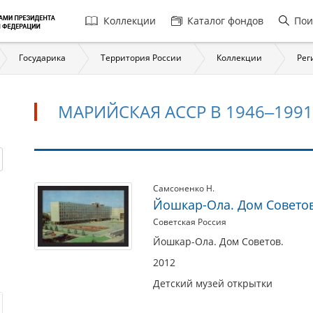
Главная
Коллекции
Каталог фондов
Пои
навигация
Государика
Территория России
Коллекции
Рег
МАРИЙСКАЯ АССР В 1946‒1991
Марийская
Самсоненко Н.
Йошкар-Ола. Дом Совето
АССР
Советская Россия
в
1946‒
Йошкар-Ола. Дом Советов.
1991
2012
годах
Детский музей открытки