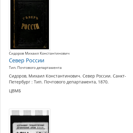
История
края
с
XVIII
до
начала
ХХ
века
Сидоров Михаил Константинович
Север России
Тип. Почтового департамента
Сидоров, Михаил Константинович. Север России. Санкт-
Петербург : Тип. Почтового департамента, 1870.
ЦВМБ