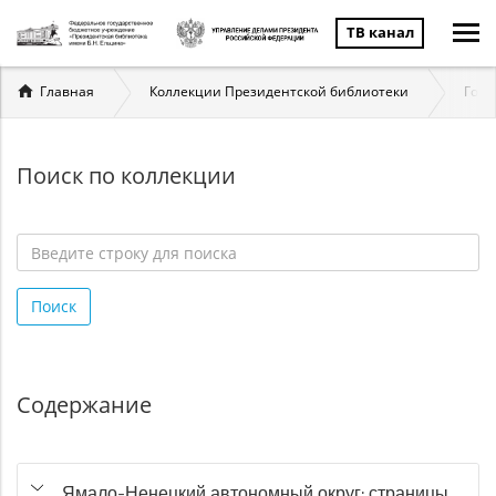
ТВ канал
Вы
Главная
Коллекции Президентской библиотеки
Госу
здесь
Поиск по коллекции
Введите
строку
Поиск
для
поиска
*
Содержание
Ямало-Ненецкий автономный округ: страницы