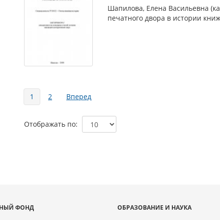
Шапилова, Елена Васильевна (ка
печатного двора в истории книжн
Страницы
1
2
Вперед
Отображать по
НЫЙ ФОНД
ОБРАЗОВАНИЕ И НАУКА