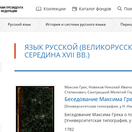
Главная
Коллекции
Каталог фондов
Пои
навигация
Русский язык
История и система русского языка
Перио
ЯЗЫК РУССКОЙ (ВЕЛИКОРУССК
СЕРЕДИНА XVII ВВ.)
Язык
Максим Грек
,
Новиков Николай Иван
Степанович
,
Смотрицкий Мелетий Ге
русской
Беседование Максима Гре
(великорусской)
[Университетская типография, у Н. Но
народности
Беседование Максима Грека о по
(XV
[Университетская типография, у 
–
1782