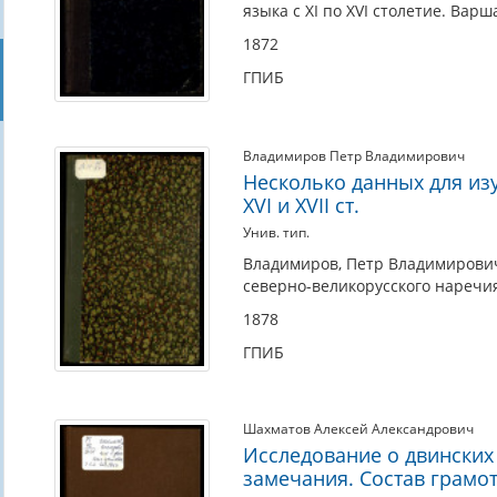
языка с XI по XVI столетие. Варша
1872
ГПИБ
Владимиров Петр Владимирович
Несколько данных для из
XVI и XVII ст.
Унив. тип.
Владимиров, Петр Владимирович 
северно-великорусского наречия в
1878
ГПИБ
Шахматов Алексей Александрович
Исследование о двинских г
замечания. Состав грамот