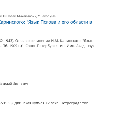
ий Николай Михайлович
,
Ушаков Д.Н.
аринского: "Язык Пскова и его области в
2-1943). Отзыв о сочинении Н.М. Каринского: "Язык
.-Пб. 1909 г.)". Санкт-Петербург : тип. Имп. Акад. наук,
Василий Иванович
-1935). Двинская купчая XV века. Петроград : тип.