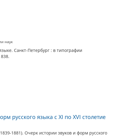
ии наук
языке. Санкт-Петербург : в типографии
1838.
рм русского языка с XI по XVI столетие
1839-1881). Очерк истории звуков и форм русского