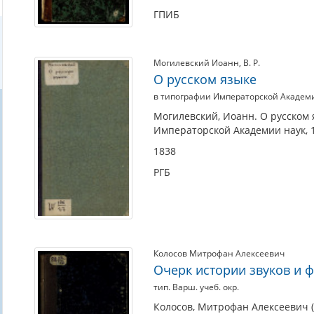
середина
ГПИБ
XVII
вв.)
Могилевский Иоанн
,
В. Р.
О русском языке
в типографии Императорской Академ
Могилевский, Иоанн. О русском 
Императорской Академии наук, 
1838
РГБ
Колосов Митрофан Алексеевич
Очерк истории звуков и фо
тип. Варш. учеб. окр.
Колосов, Митрофан Алексеевич (