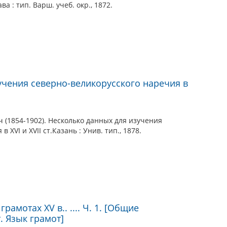
ва : тип. Варш. учеб. окр., 1872.
учения северно-великорусского наречия в
(1854-1902). Несколько данных для изучения
 XVI и XVII ст.Казань : Унив. тип., 1878.
рамотах XV в.. .... Ч. 1. [Общие
. Язык грамот]