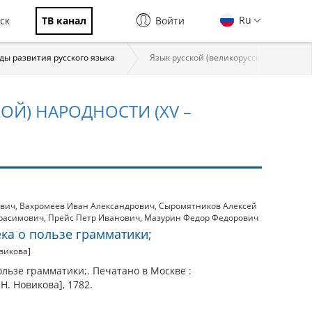
Ru
ск
ТВ канал
Войти
ды развития русского языка
Язык русской (великорусской) народност
ОЙ) НАРОДНОСТИ (XV –
ович
,
Вахромеев Иван Александрович
,
Сыромятников Алексей
расимович
,
Прейс Петр Иванович
,
Мазурин Федор Федорович
ка о пользе грамматики;
викова]
льзе грамматики;. Печатано в Москве :
Н. Новикова], 1782.