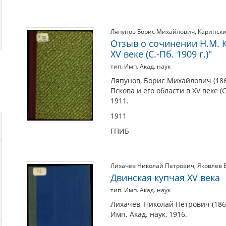
Ляпунов Борис Михайлович
,
Каринск
Отзыв о сочинении Н.М. К
XV веке (С.-Пб. 1909 г.)"
тип. Имп. Акад. наук
Ляпунов, Борис Михайлович (186
Пскова и его области в XV веке (С
1911.
1911
ГПИБ
Лихачев Николай Петрович
,
Яковлев 
Двинская купчая XV века
тип. Имп. Акад. наук
Лихачев, Николай Петрович (1862
Имп. Акад. наук, 1916.