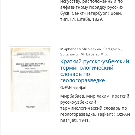
искусству, расположенный по
алфавитному порядку русских
букв. Санкт-Петербург : Воен.
тип. Гл. штаба, 1829.
Мирбабаев Мир Хаким
,
Sadigav A.
,
Sultanov S.
,
Mirbabajev M. X.
Краткий русско-узбекский
терминологический
словарь по
геологоразведке
OzFAN nasrijati
Мирбабаев, Мир Хаким. Краткий
русско-узбекский
терминологический словарь по
геологоразведке. Taşkent : OzFAN
nasrijati, 1941.