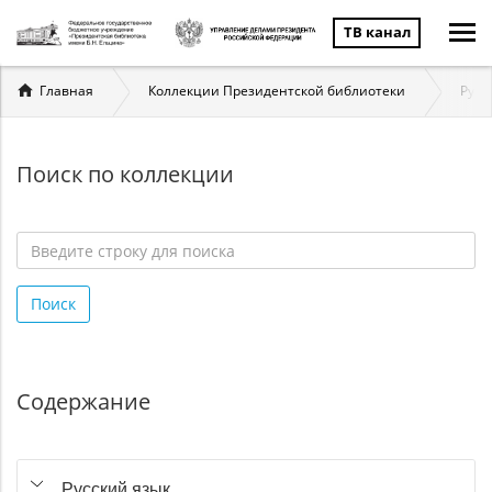
ТВ канал
Вы
Главная
Коллекции Президентской библиотеки
Русс
здесь
Поиск по коллекции
Введите
строку
Поиск
для
поиска
*
Содержание
Русский язык