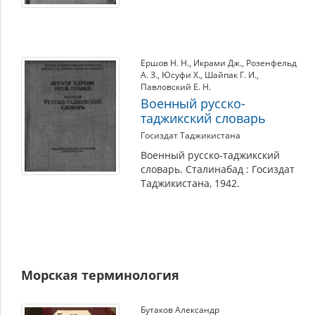
Ершов Н. Н.
,
Икрами Дж.
,
Розенфельд
А. З.
,
Юсуфи Х.
,
Шайпак Г. И.
,
Павловский Е. Н.
Военный русско-
таджикский словарь
Госиздат Таджикистана
Военный русско-таджикский
словарь. Сталинабад : Госиздат
Таджикистана, 1942.
Морская терминология
Бутаков Александр