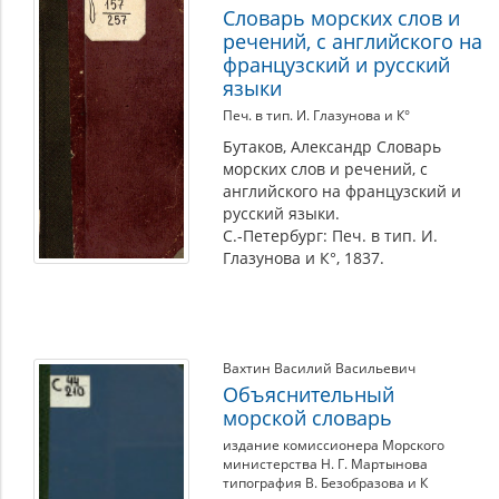
Словарь морских слов и
речений, с английского на
французский и русский
языки
Печ. в тип. И. Глазунова и К°
Бутаков, Александр Словарь
морских слов и речений, с
английского на французский и
русский языки.
С.-Петербург: Печ. в тип. И.
Глазунова и К°, 1837.
Вахтин Василий Васильевич
Объяснительный
морской словарь
издание комиссионера Морского
министерства Н. Г. Мартынова
типография В. Безобразова и К