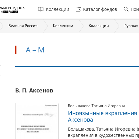
Главная
Коллекции
Каталог фондов
Пои
навигация
Великая Россия
Коллекции
Коллекции
Русская
А – М
А
В. П. Аксенов
–
М
Большакова Татьяна Игоревна
Иноязычные вкрапления в
Аксенова
Большакова, Татьяна Игоревна 
вкрапления в художественных пр