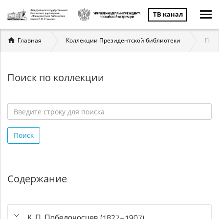
ТВ канал
Вы
Главная
Коллекции Президентской библиотеки
През
здесь
Поиск по коллекции
Введите
строку
Поиск
для
поиска
*
Содержание
К. П. Победоносцев (1827–1907)