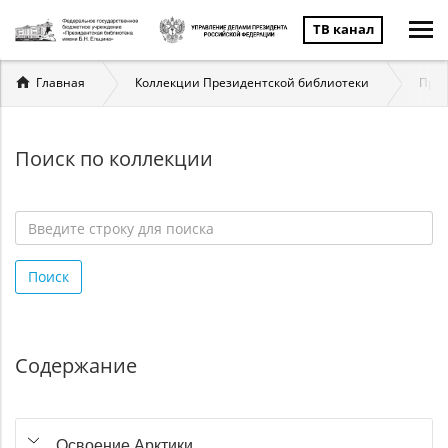
ТВ канал
Вы
Главная
Коллекции Президентской библиотеки
През
здесь
Поиск по коллекции
Введите
строку
Поиск
для
поиска
*
Содержание
Освоение Арктики