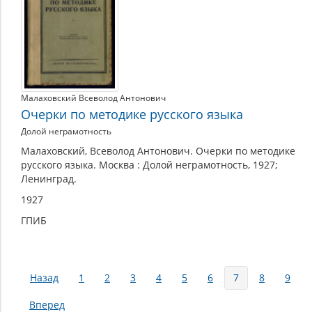
Малаховский Всеволод Антонович
Очерки по методике русского языка
Долой неграмотность
Малаховский, Всеволод Антонович. Очерки по методике
русского языка. Москва : Долой неграмотность, 1927;
Ленинград.
1927
ГПИБ
Страницы
Назад
1
2
3
4
5
6
7
8
9
Вперед