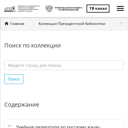
ТВ канал
Вы
Главная
Коллекции Президентской библиотеки
Русс
здесь
Поиск по коллекции
Введите
строку
Поиск
для
поиска
*
Содержание
Учебная литература по русскому языку